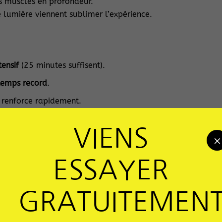
s muscles en profondeur.
lumière viennent sublimer l’expérience.
tensif
(25 minutes suffisent).
 temps record
.
e renforce rapidement.
ifférente de tout ce que vous avez pu tester.
VIENS
×
ESSAYER
GRATUITEMEN