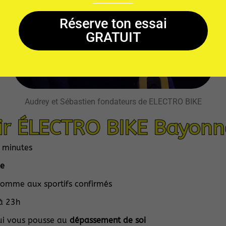
Réserve ton essai
GRATUIT
Audrey et Sébastien fondateurs de ELECTRO BIKE
ir ÉLECTRO BIKE Bayonn
5 minutes
ce
comme aux sportifs confirmés
 à 23h
ui vous pousse au
dépassement de soi