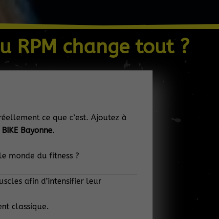
au RPM change tout ?
éellement ce que c’est. Ajoutez à
 BIKE Bayonne
.
le monde du fitness ?
cles afin d’intensifier leur
nt classique.