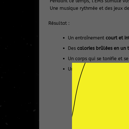
Pendant ce temps, l’EMS stimule vo
Une musique rythmée et des jeux de 
Résultat :
Un entraînement
court et in
Des
calories brûlées en un
Un corps qui se tonifie et s
Une expérience motivante, d