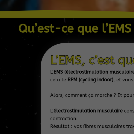
Qu’est-ce que l’EMS
L’EMS, c’est qu
L’
EMS (électrostimulation musculaire
cela le
RPM (cycling indoor)
, et vou
Alors, comment ça marche ? Et pourq
L’
électrostimulation musculaire
consi
contraction.
Résultat : vos fibres musculaires tra