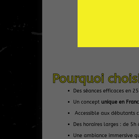
Pourquoi chois
Des séances efficaces en 2
Un concept
unique en Fran
Accessible aux débutants 
Des horaires larges : de 5h
Une ambiance immersive q