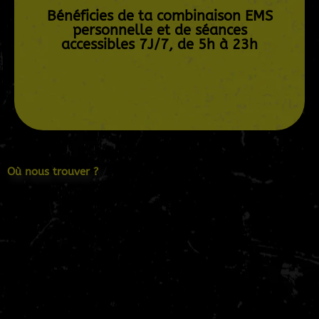
main, au cœur de Bayonne, avec des séances
Bénéficies de ta combinaison EMS
faciles à réserver et adaptées à ton emploi du
personnelle et de séances
temps.
accessibles 7J/7, de 5h à 23h
Réserve ta séance
Où nous trouver ?