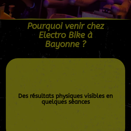
Pourquoi venir chez
Electro Bike à
Bayonne ?
Grâce à l’électrostimulation combinée au vélo,
25 minutes suffisent pour activer plus de 300
Des résultats physiques visibles en
muscles en profondeur.
quelques séances
Réserve ta séance