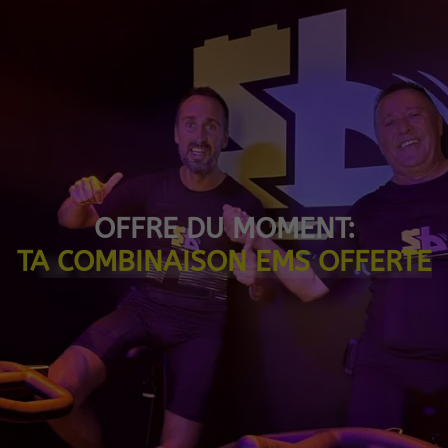
OFFRE DU MOMENT:
T
A
C
O
M
B
I
N
A
I
S
O
N
E
M
S
O
F
F
E
R
T
E